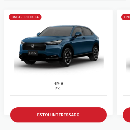
CNPJ - FROTISTA
CNP
HR-V
EXL
ESTOU INTERESSADO