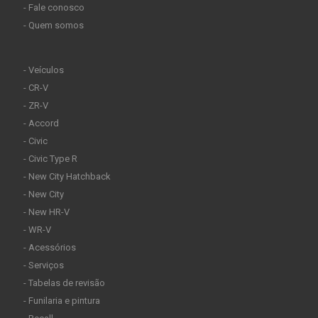
- Fale conosco
- Quem somos
- Veículos
- CR-V
- ZR-V
- Accord
- Civic
- Civic Type R
- New City Hatchback
- New City
- New HR-V
- WR-V
- Acessórios
- Serviços
- Tabelas de revisão
- Funilaria e pintura