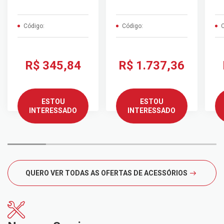
Código:
Código:
C
R$ 345,84
R$ 1.737,36
ESTOU
ESTOU
INTERESSADO
INTERESSADO
QUERO VER TODAS AS OFERTAS DE ACESSÓRIOS