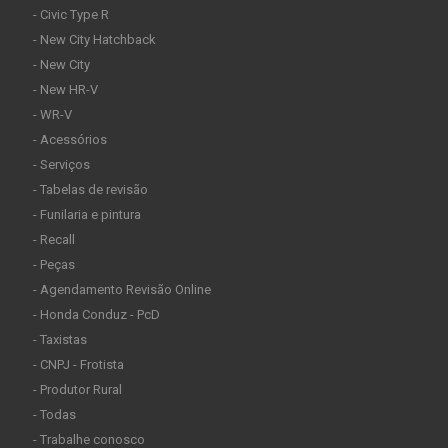
- Civic Type R
- New City Hatchback
- New City
- New HR-V
- WR-V
- Acessórios
- Serviços
- Tabelas de revisão
- Funilaria e pintura
- Recall
- Peças
- Agendamento Revisão Online
- Honda Conduz - PcD
- Taxistas
- CNPJ - Frotista
- Produtor Rural
- Todas
- Trabalhe conosco