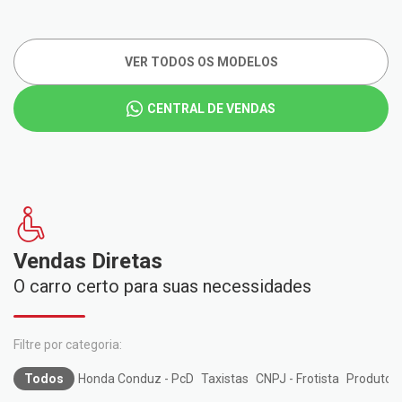
VER TODOS OS MODELOS
CENTRAL DE VENDAS
Vendas Diretas
O carro certo para suas necessidades
Todos
Honda Conduz - PcD
Taxistas
CNPJ - Frotista
Produtor 