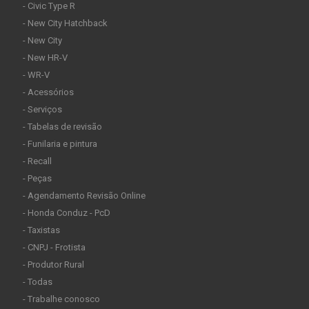
- Civic Type R
- New City Hatchback
- New City
- New HR-V
- WR-V
- Acessórios
- Serviços
- Tabelas de revisão
- Funilaria e pintura
- Recall
- Peças
- Agendamento Revisão Online
- Honda Conduz - PcD
- Taxistas
- CNPJ - Frotista
- Produtor Rural
- Todas
- Trabalhe conosco