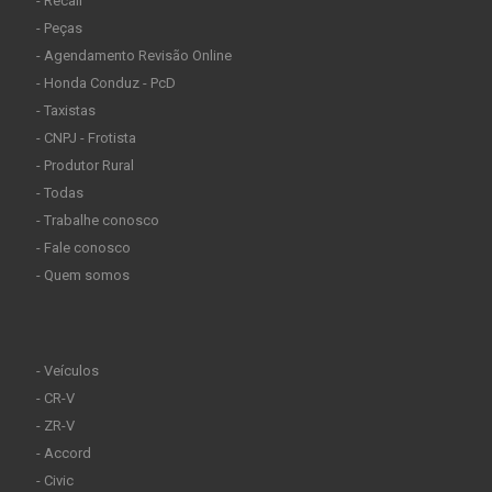
- Recall
- Peças
- Agendamento Revisão Online
- Honda Conduz - PcD
- Taxistas
- CNPJ - Frotista
- Produtor Rural
- Todas
- Trabalhe conosco
- Fale conosco
- Quem somos
- Veículos
- CR-V
- ZR-V
- Accord
- Civic