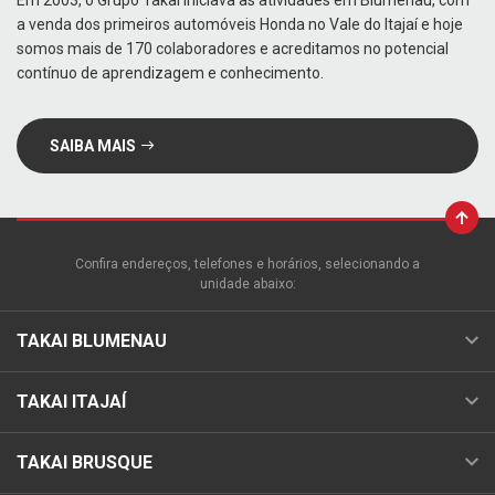
Em 2003, o Grupo Takai iniciava as atividades em Blumenau, com
a venda dos primeiros automóveis Honda no Vale do Itajaí e hoje
somos mais de 170 colaboradores e acreditamos no potencial
contínuo de aprendizagem e conhecimento.
SAIBA MAIS
Confira endereços, telefones e horários, selecionando a
unidade abaixo:
TAKAI BLUMENAU
TAKAI ITAJAÍ
TAKAI BRUSQUE