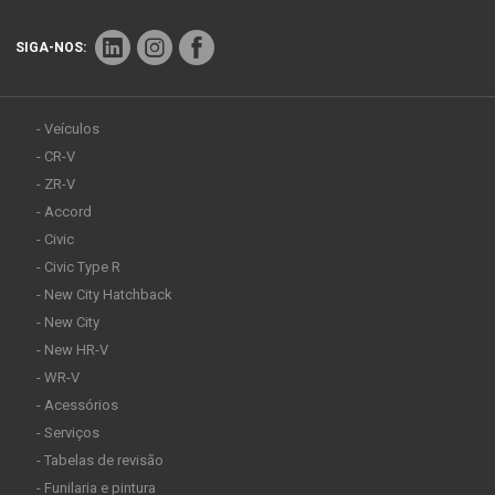
SIGA-NOS:
- Veículos
- CR-V
- ZR-V
- Accord
- Civic
- Civic Type R
- New City Hatchback
- New City
- New HR-V
- WR-V
- Acessórios
- Serviços
- Tabelas de revisão
- Funilaria e pintura