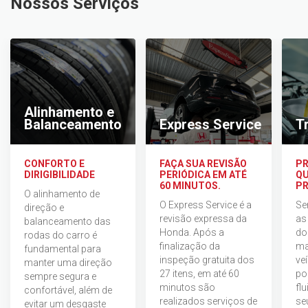
Nossos Serviços
Alinhamento e
Balanceamento
Express Service
T
CONFORTO E
FAÇA SUA REVISÃO
PR
DIRIGIBILIDADE
PERIÓDICA EM ATÉ
QU
60 MINUTOS.
PR
O alinhamento de
O Express Service é a
Se
direção e
revisão expressa da
as
balanceamento das
Honda. Após a
do
rodas do carro é
finalização da
ma
fundamental para
inspeção gratuita dos
ve
manter uma direção
27 itens, em até 60
po
sempre segura e
minutos são
fl
confortável, além de
realizados serviços de
seu
evitar um desgaste