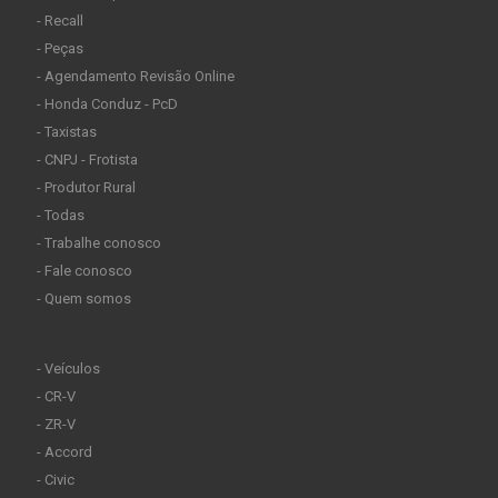
- Recall
- Peças
- Agendamento Revisão Online
- Honda Conduz - PcD
- Taxistas
- CNPJ - Frotista
- Produtor Rural
- Todas
- Trabalhe conosco
- Fale conosco
- Quem somos
- Veículos
- CR-V
- ZR-V
- Accord
- Civic