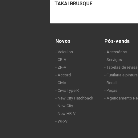
TAKAI BRUSQUE
Novos
Pós-venda
- Veículos
- Acessórios
- CR-V
- Serviços
- ZR-V
- Tabelas de revis
- Accord
- Funilaria e pintura
- Civic
- Recall
- Civic Type R
- Peças
- New City Hatchback
- Agendamento Rev
- New City
- New HR-V
- WR-V