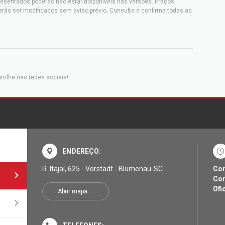
resentados poderão não estar disponíveis nas versões. Preços
erão ser modificados sem aviso prévio. Consulte e confirme todas as
tilhe nas redes sociais!
ENDEREÇO:
R. Itajaí, 625 - Vorstadt - Blumenau-SC
Com
Com
Ofi
Abrir mapa