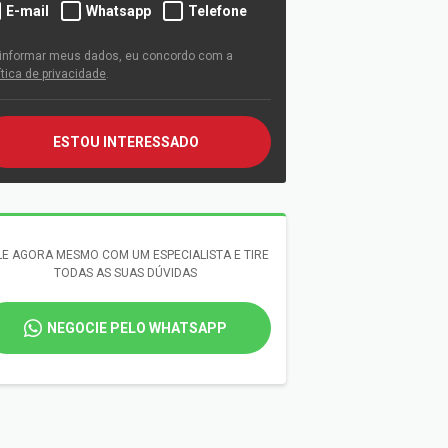
E-mail
Whatsapp
Telefone
informar meus dados, eu concordo com a
ítica de privacidade
.
ESTOU INTERESSADO
LE AGORA MESMO COM UM ESPECIALISTA E TIRE
TODAS AS SUAS DÚVIDAS
NEGOCIE PELO WHATSAPP