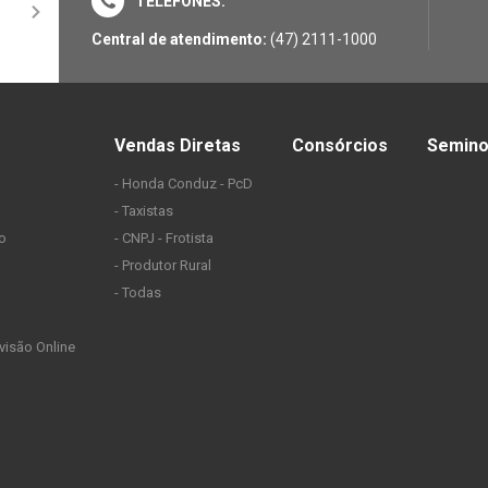
TELEFONES:
Central de atendimento:
(47) 2111-1000
Vendas Diretas
Consórcios
Semin
- Honda Conduz - PcD
- Taxistas
ão
- CNPJ - Frotista
- Produtor Rural
- Todas
isão Online