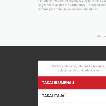
* Imagens meramente ilustrativas. Alguns itens ap
sugeridos e válidos até
31/08/2026
. Os preços pod
informações com um de nossos vendedores.
Compar
Confira endereços, telefones e horários,
selecionando a unidade abaixo:
TAKAI BLUMENAU
TAKAI ITAJAÍ