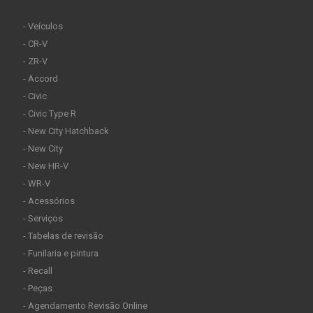
- Veículos
- CR-V
- ZR-V
- Accord
- Civic
- Civic Type R
- New City Hatchback
- New City
- New HR-V
- WR-V
- Acessórios
- Serviços
- Tabelas de revisão
- Funilaria e pintura
- Recall
- Peças
- Agendamento Revisão Online