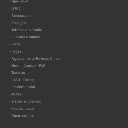
- New HR-V
- WR-V
- Acessórios
- Serviços
- Tabelas de revisão
- Funilaria e pintura
- Recall
- Peças
- Agendamento Revisão Online
- Honda Conduz - PcD
- Taxistas
- CNPJ - Frotista
- Produtor Rural
- Todas
- Trabalhe conosco
- Fale conosco
- Quem somos