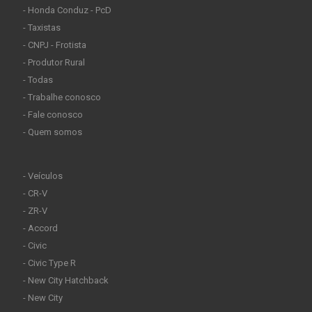
- Honda Conduz - PcD
- Taxistas
- CNPJ - Frotista
- Produtor Rural
- Todas
- Trabalhe conosco
- Fale conosco
- Quem somos
- Veículos
- CR-V
- ZR-V
- Accord
- Civic
- Civic Type R
- New City Hatchback
- New City