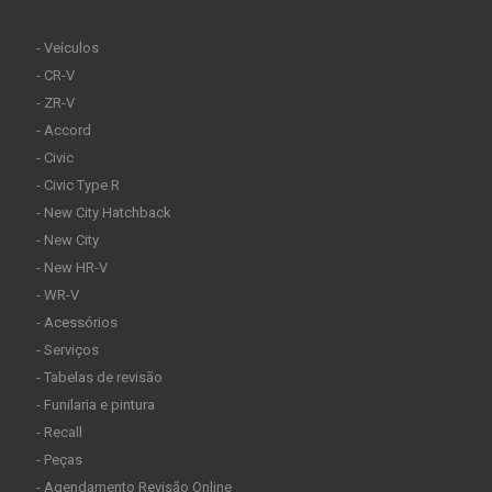
- Veículos
- CR-V
- ZR-V
- Accord
- Civic
- Civic Type R
- New City Hatchback
- New City
- New HR-V
- WR-V
- Acessórios
- Serviços
- Tabelas de revisão
- Funilaria e pintura
- Recall
- Peças
- Agendamento Revisão Online