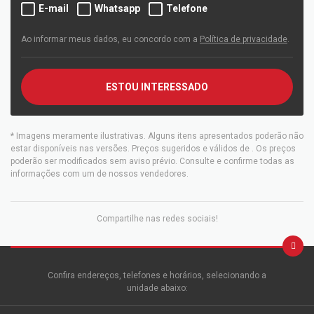
E-mail
Whatsapp
Telefone
Ao informar meus dados, eu concordo com a
Política de privacidade
.
ESTOU INTERESSADO
* Imagens meramente ilustrativas. Alguns itens apresentados poderão não
estar disponíveis nas versões. Preços sugeridos e válidos de
. Os preços
poderão ser modificados sem aviso prévio. Consulte e confirme todas as
informações com um de nossos vendedores.
Compartilhe nas redes sociais!
Confira endereços, telefones e horários, selecionando a
unidade abaixo: