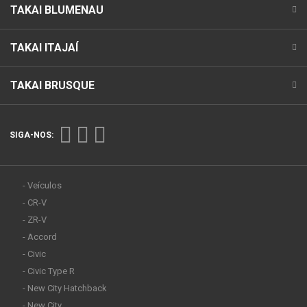
TAKAI BLUMENAU
TAKAI ITAJAÍ
TAKAI BRUSQUE
SIGA-NOS:
- Veículos
- CR-V
- ZR-V
- Accord
- Civic
- Civic Type R
- New City Hatchback
- New City