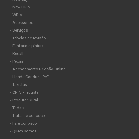
- New HR-V
- WR-V
- Acessórios
- Serviços
- Tabelas de revisão
- Funilaria e pintura
- Recall
- Peças
- Agendamento Revisão Online
- Honda Conduz - PcD
- Taxistas
- CNPJ - Frotista
- Produtor Rural
- Todas
- Trabalhe conosco
- Fale conosco
- Quem somos